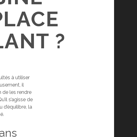
PLACE
LANT ?
tés à utiliser
usement, il
n de les rendre
u’il s’agisse de
d’équilibre, la
é.
ans