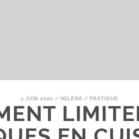
1 JUIN 2020
/
HELENA
/
PRATIQUE
ENT LIMITE
QUES EN CUI