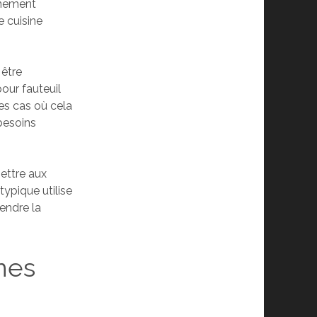
nnement
e cuisine
 être
our fauteuil
les cas où cela
 besoins
ettre aux
typique utilise
endre la
nes