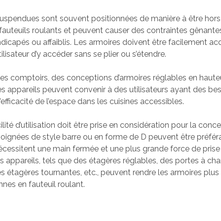
uspendues sont souvent positionnées de manière à être hors
e fauteuils roulants et peuvent causer des contraintes gênante
andicapés ou affaiblis. Les armoires doivent être facilement ac
tilisateur d’y accéder sans se plier ou s’étendre.
s comptoirs, des conceptions d’armoires réglables en haute
es appareils peuvent convenir à des utilisateurs ayant des bes
efficacité de l’espace dans les cuisines accessibles.
cilité d’utilisation doit être prise en considération pour la conc
 poignées de style barre ou en forme de D peuvent être préfér
écessitent une main fermée et une plus grande force de prise
res appareils, tels que des étagères réglables, des portes à cha
es étagères tournantes, etc., peuvent rendre les armoires plus
nes en fauteuil roulant.