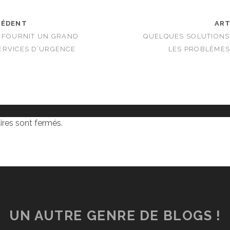
CÉDENT
ART
R FOURNIT UN GRAND
QUELQUES SOLUTIONS
ERVICES D’URGENCE
LES PROBLÈMES
res sont fermés.
UN AUTRE GENRE DE BLOGS !